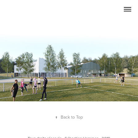
↑
Back to Top