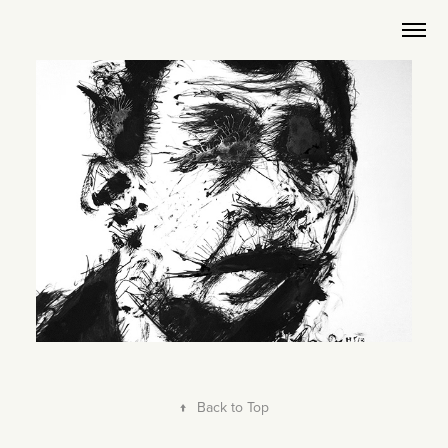
↑
Back to Top