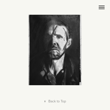
↑
Back to Top